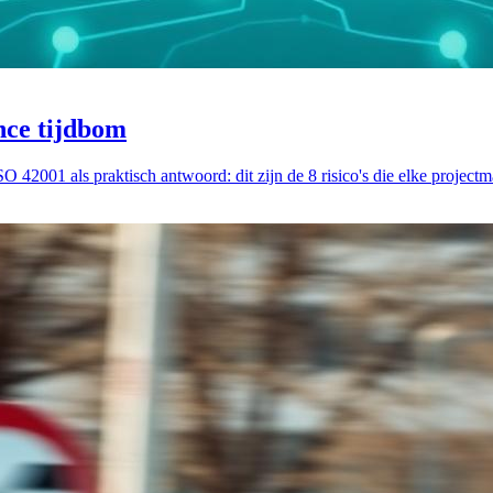
nce tijdbom
 42001 als praktisch antwoord: dit zijn de 8 risico's die elke project