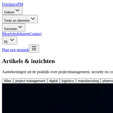
Freelance
PM
Gidsen
Tools en diensten
Sectoren
Blog
Jobs
Inhuren
Contact
NL
Plan een gesprek
Artikels & inzichten
Aantekeningen uit de praktijk over projectmanagement, security en c
Alles
project management
digital
logistics
manufacturing
pharm