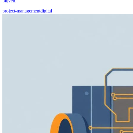
blijven.
project-management
digital