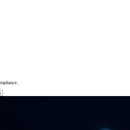
ompliance.
a