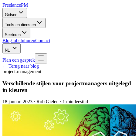
Freelance
PM
Gidsen
Tools en diensten
Sectoren
Blog
Jobs
Inhuren
Contact
NL
Plan een gesprek
← Terug naar blog
project-management
Verschillende stijlen voor projectmanagers uitgelegd
in kleuren
18 januari 2023
·
Rob Gielen
· 1 min leestijd