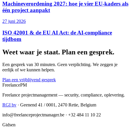
Machineverordening 2027: hoe je vier EU-kaders als
één project aanpakt
27 juni 2026
ISO 42001 & de EU AI Act: de AI-compliance
tijdbom
Weet waar je staat. Plan een gesprek.
Een gesprek van 30 minuten. Geen verplichting. We zeggen je
eerlijk of we kunnen helpen.
Plan een vrijblijvend gesprek
Freelance
PM
Freelance projectmanagement — security, compliance, oplevering.
RGI bv
· Geenend 41 / 0001, 2470 Retie, Belgium
info@freelanceprojectmanager.be · +32 484 11 10 22
Gidsen