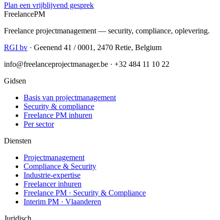
Plan een vrijblijvend gesprek
Freelance
PM
Freelance projectmanagement — security, compliance, oplevering.
RGI bv
· Geenend 41 / 0001, 2470 Retie, Belgium
info@freelanceprojectmanager.be · +32 484 11 10 22
Gidsen
Basis van projectmanagement
Security & compliance
Freelance PM inhuren
Per sector
Diensten
Projectmanagement
Compliance & Security
Industrie-expertise
Freelancer inhuren
Freelance PM · Security & Compliance
Interim PM · Vlaanderen
Juridisch