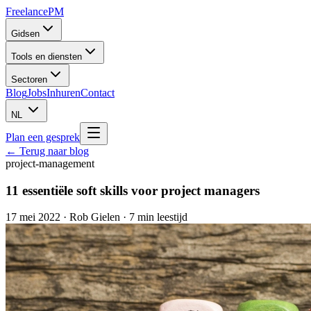
Freelance
PM
Gidsen
Tools en diensten
Sectoren
Blog
Jobs
Inhuren
Contact
NL
Plan een gesprek
← Terug naar blog
project-management
11 essentiële soft skills voor project managers
17 mei 2022
·
Rob Gielen
· 7 min leestijd