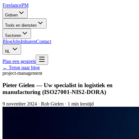
Freelance
PM
Gidsen
Tools en diensten
Sectoren
Blog
Jobs
Inhuren
Contact
NL
Plan een gesprek
← Terug naar blog
project-management
Pieter Gielen — Uw specialist in logistiek en
manufacturing (ISO27001-NIS2-DORA)
9 november 2024
·
Rob Gielen
· 1 min leestijd