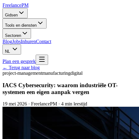
Freelance
PM
Gidsen
Tools en diensten
Sectoren
Blog
Jobs
Inhuren
Contact
NL
Plan een gesprek
← Terug naar blog
project-management
manufacturing
digital
IACS Cybersecurity: waarom industriële OT-
systemen een eigen aanpak vergen
19 mei 2026
·
FreelancePM
· 4 min leestijd