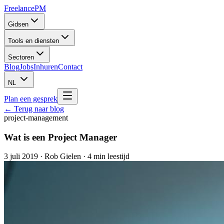
Freelance
PM
Gidsen
Tools en diensten
Sectoren
Blog
Jobs
Inhuren
Contact
NL
Plan een gesprek
← Terug naar blog
project-management
Wat is een Project Manager
3 juli 2019
·
Rob Gielen
· 4 min leestijd