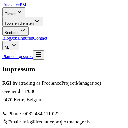
Freelance
PM
Gidsen
Tools en diensten
Sectoren
Blog
Jobs
Inhuren
Contact
NL
Plan een gesprek
Impressum
RGI bv
(trading as FreelanceProjectManager.be)
Geenend 41/0001
2470 Retie, Belgium
📞 Phone: 0032 484 111 022
📩 Email:
info@freelanceprojectmanager.be