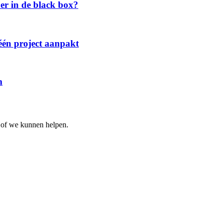
 er in de black box?
één project aanpakt
m
k of we kunnen helpen.