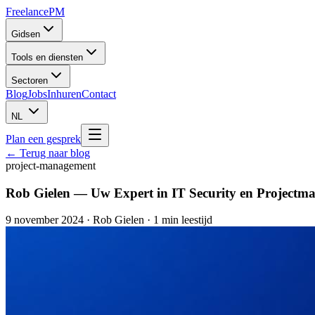
Freelance
PM
Gidsen
Tools en diensten
Sectoren
Blog
Jobs
Inhuren
Contact
NL
Plan een gesprek
← Terug naar blog
project-management
Rob Gielen — Uw Expert in IT Security en Project
9 november 2024
·
Rob Gielen
· 1 min leestijd